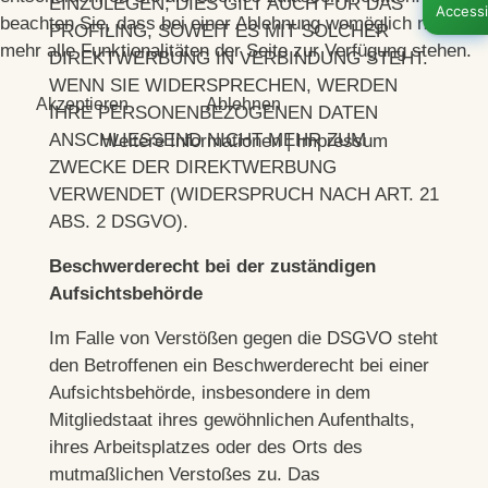
EINZULEGEN; DIES GILT AUCH FÜR DAS
beachten Sie, dass bei einer Ablehnung womöglich nicht
PROFILING, SOWEIT ES MIT SOLCHER
mehr alle Funktionalitäten der Seite zur Verfügung stehen.
DIREKTWERBUNG IN VERBINDUNG STEHT.
WENN SIE WIDERSPRECHEN, WERDEN
Akzeptieren
Ablehnen
IHRE PERSONENBEZOGENEN DATEN
ANSCHLIESSEND NICHT MEHR ZUM
Weitere Informationen
|
Impressum
ZWECKE DER DIREKTWERBUNG
VERWENDET (WIDERSPRUCH NACH ART. 21
ABS. 2 DSGVO).
Beschwerde­recht bei der zuständigen
Aufsichts­behörde
Im Falle von Verstößen gegen die DSGVO steht
den Betroffenen ein Beschwerderecht bei einer
Aufsichtsbehörde, insbesondere in dem
Mitgliedstaat ihres gewöhnlichen Aufenthalts,
ihres Arbeitsplatzes oder des Orts des
mutmaßlichen Verstoßes zu. Das