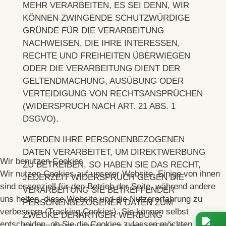
MEHR VERARBEITEN, ES SEI DENN, WIR
KÖNNEN ZWINGENDE SCHUTZWÜRDIGE
GRÜNDE FÜR DIE VERARBEITUNG
NACHWEISEN, DIE IHRE INTERESSEN,
RECHTE UND FREIHEITEN ÜBERWIEGEN
ODER DIE VERARBEITUNG DIENT DER
GELTENDMACHUNG, AUSÜBUNG ODER
VERTEIDIGUNG VON RECHTSANSPRÜCHEN
(WIDERSPRUCH NACH ART. 21 ABS. 1
DSGVO).
WERDEN IHRE PERSONENBEZOGENEN
DATEN VERARBEITET, UM DIREKTWERBUNG
Wir benutzen Cookies
ZU BETREIBEN, SO HABEN SIE DAS RECHT,
Wir nutzen Cookies auf unserer Website. Einige von ihnen
JEDERZEIT WIDERSPRUCH GEGEN DIE
sind essenziell für den Betrieb der Seite, während andere
VERARBEITUNG SIE BETREFFENDER
uns helfen, diese Website und die Nutzererfahrung zu
PERSONENBEZOGENER DATEN ZUM
verbessern (Tracking Cookies). Sie können selbst
ZWECKE DERARTIGER WERBUNG
entscheiden, ob Sie die Cookies zulassen möchten. Bitte